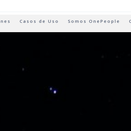
ones
Casos de Uso
Somos OnePeople